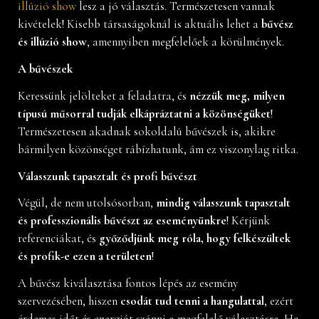
illúzió show
lesz a jó választás. Természetesen vannak
kivételek! Kisebb társaságoknál is aktuális lehet a
bűvész
és illúzió show
, amennyiben megfelelőek a körülmények.
A bűvészek
Keressünk jelölteket a feladatra, és
nézzük meg, milyen
típusú műsorral tudják elkápráztatni a közönségüket
!
Természetesen akadnak sokoldalú bűvészek is, akikre
bármilyen közönséget rábízhatunk, ám ez viszonylag ritka.
Válasszunk tapasztalt és profi bűvészt
Végül, de nem utolsósorban,
mindig válasszunk tapasztalt
és professzionális bűvészt az eseményünkre
! Kérjünk
referenciákat, és
győződjünk meg róla, hogy felkészültek
és profik-e ezen a területen
!
A bűvész kiválasztása fontos lépés az esemény
szervezésében, hiszen
csodát tud tenni a hangulattal
, ezért
érdemes időt és energiát szánni a megfelelő választásra. Ha