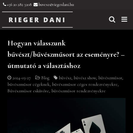
+36 20 282 3208
buvesz@riegerdani.hu
Hogyan válasszunk
bűvészt/bűvészműsort az eseményre? –
útmutató a választáshoz
2024-03-27
Blog
bűvész
,
bűvész show
,
bűvészműsor
,
bűvészműsor cégeknek
,
bűvészműsor céges rendezvényekre
,
Bűvészműsor esküvőre
,
bűvészműsor rendezvényekre