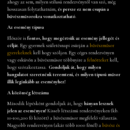
ahogy az sem, milyen stílusú rendezvényről van szó, még
hosszasan folytathatnám,
és persze ez nem csupán a
bűvészműsorokra vonatkoztatható
.
Az esemény típusa
Először is
fontos, hogy megértsük az esemény jellegét és
célját
. Egy gyermek születésnapi zsúrján a
bűvészműsor
gyerekeknek
kell hogy szóljon. Egy céges rendezvényen
vagy esküvőn a bűvészműsor többnyire a
felnőtteket
kell,
hogy szórakoztassa.
Gondoljuk át, hogy milyen
hangulatot szeretnénk teremteni, és milyen típusú műsor
illik leginkább az eseményhez!
A közönség létszáma
Második lépésként gondoljuk át, hogy
hányan
lesznek
jelen az eseményen
! Kisseb létszámú rendezvényeken (kb.
10-100,200 fő között) a bűvészműsor megfelelő választás.
Nagyobb rendezvényen (akár több 1000 főnél) a
bűvész és