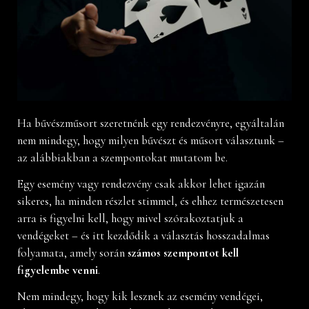
Ha bűvészműsort szeretnénk egy rendezvényre, egyáltalán
nem mindegy, hogy milyen bűvészt és műsort választunk –
az alábbiakban a szempontokat mutatom be.
Egy esemény vagy rendezvény csak akkor lehet igazán
sikeres, ha minden részlet stimmel, és ehhez természetesen
arra is figyelni kell, hogy mivel szórakoztatjuk a
vendégeket – és itt kezdődik a választás hosszadalmas
folyamata, amely során
számos szempontot kell
figyelembe venni
.
Nem mindegy, hogy kik lesznek az esemény vendégei,