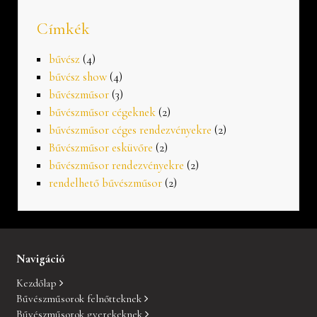
Címkék
bűvész
(4)
bűvész show
(4)
bűvészműsor
(3)
bűvészműsor cégeknek
(2)
bűvészműsor céges rendezvényekre
(2)
Bűvészműsor esküvőre
(2)
bűvészműsor rendezvényekre
(2)
rendelhető bűvészműsor
(2)
Navigáció
Kezdőlap
Bűvészműsorok felnőtteknek
Bűvészműsorok gyerekeknek