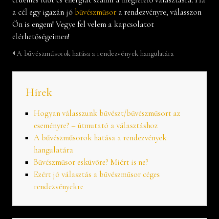
a cél egy igazán jó
bűvészműsor
a rendezvényre, válasszon
Ön is engem! Vegye fel velem a kapcsolatot
elérhetőségeimen!
A bűvészműsorok hatása a rendezvények hangulatára
Hírek
Hogyan válasszunk bűvészt/bűvészműsort az
eseményre? – útmutató a választáshoz
A bűvészműsorok hatása a rendezvények
hangulatára
Bűvészműsor esküvőre? Miért is ne?
Ezért jó választás a bűvészműsor céges
rendezvényekre