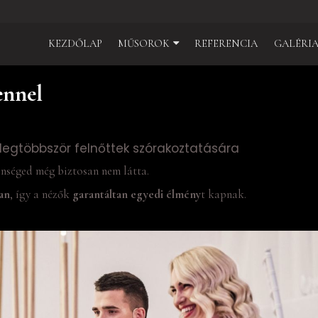
KEZDŐLAP
MŰSOROK
REFERENCIA
GALÉRI
ennel
 legtöbbször felnőttek szórakoztatására
nséged még biztosan nem látta.
an
, így a nézők
garantáltan egyedi élmény
t kapnak.