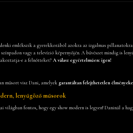
denki emlékszik a gyerekkorából azokra az izgalmas pillanatokra
 színpadon vagy a televízió képernyőjén. A bűvészet mindig is leny
akoztatja-e a felnőtteket?
A válasz egyértelműen: igen!
an műsort visz Dani, amelyek
garantáltan felejthetetlen élmények
dern, lenyűgöző műsorok
ai világban fontos, hogy egy show modern is legyen! Daninál a ha