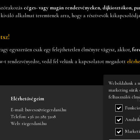
 szórakozás
céges- vagy magán rendezvényeken, díjkiosztókon, pa
 kiváló alkalmat teremtenek arra, hogy a résztvevők kikapcsolódj
tsz!
agy egyszerűen csak egy felejthetetlen élményre vágysz, akkor,
for
w-t rendezvényedre, vedd fel velünk a kapcsolatot megadott
elérh
Weboldalunk a mű
marketing sütik 
felhasználói élm
Elérhetőségeim
K
Funkcio
E-mail:
buvesz@riegerdani.hu
Telefon:
+36 20 282 3208
Analitik
Web:
riegerdani.hu
4
Market