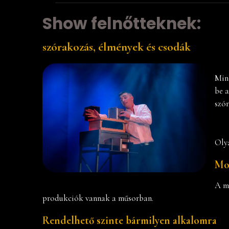
Show felnőtteknek:
szórakozás, élmények és csodák
Min
be a
szór
Oly
Mo
A m
produkciók vannak a műsorban.
Rendelhető szinte bármilyen alkalomra