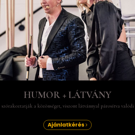
HUMOR + LÁTVÁNY
zórakoztatják a közönséget, viszont látvánnyal párosítva valódi 
Ajánlatkérés