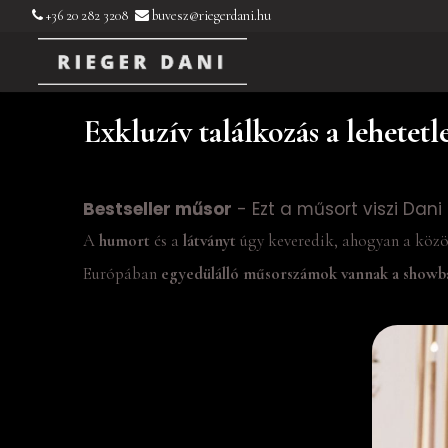
+36 20 282 3208
buvesz@riegerdani.hu
Exkluzív találkozás a lehetetl
Bestseller műsor
- Ezt a műsort viszi Dani
A
humort
és a
látványt
úgy keveredik, ahogyan a közö
Európában
egyedülálló műsorszámok vannak a showb