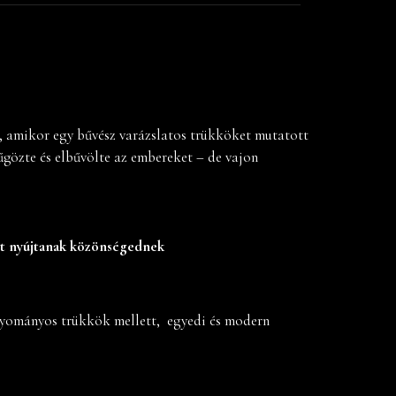
, amikor egy bűvész varázslatos trükköket mutatott
űgözte és elbűvölte az embereket – de vajon
et nyújtanak közönségednek
gyományos trükkök mellett, egyedi és modern