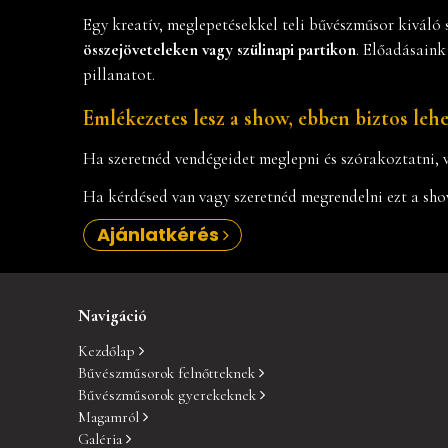
Egy kreatív, meglepetésekkel teli bűvészműsor kiváló
összejöveteleken vagy szülinapi partikon
. Előadásaink
pillanatot.
Emlékezetes lesz a show, ebben biztos lehe
Ha szeretnéd vendégeidet meglepni és szórakoztatni, v
Ha kérdésed van vagy szeretnéd megrendelni ezt a sho
Ajánlatkérés
Navigáció
Kezdőlap
Bűvészműsorok felnőtteknek
Bűvészműsorok gyerekeknek
Magamról
Galéria