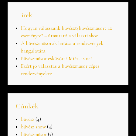
Hírek
Hogyan válasszunk bűvészt/bűvészműsort az
eseményre? – útmutató a választáshoz
A bűvészműsorok hatása a rendezvények
hangulatára
Bűvészműsor esküvőre? Miért is ne?
Ezért jó választás a bűvészműsor céges
rendezvényekre
Címkék
bűvész
(4)
bűvész show
(4)
bűvészműsor
(3)