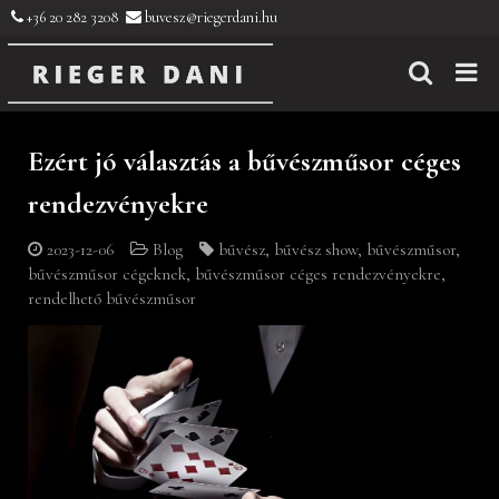
+36 20 282 3208
buvesz@riegerdani.hu
Ezért jó választás a bűvészműsor céges
rendezvényekre
2023-12-06
Blog
bűvész
,
bűvész show
,
bűvészműsor
,
bűvészműsor cégeknek
,
bűvészműsor céges rendezvényekre
,
rendelhető bűvészműsor