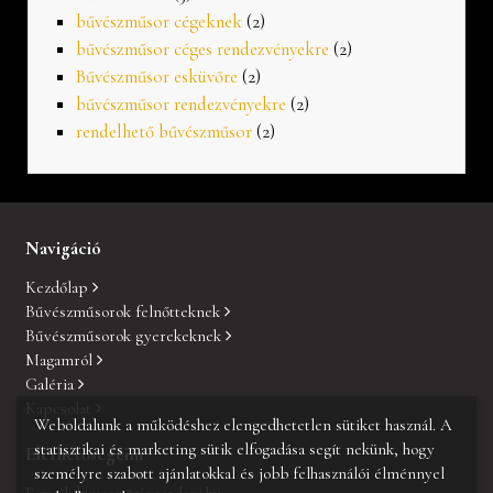
bűvészműsor cégeknek
(2)
bűvészműsor céges rendezvényekre
(2)
Bűvészműsor esküvőre
(2)
bűvészműsor rendezvényekre
(2)
rendelhető bűvészműsor
(2)
Navigáció
Kezdőlap
Bűvészműsorok felnőtteknek
Bűvészműsorok gyerekeknek
Magamról
Galéria
Kapcsolat
Weboldalunk a működéshez elengedhetetlen sütiket használ. A
statisztikai és marketing sütik elfogadása segít nekünk, hogy
Elérhetőségeim
személyre szabott ajánlatokkal és jobb felhasználói élménnyel
E-mail:
buvesz@riegerdani.hu