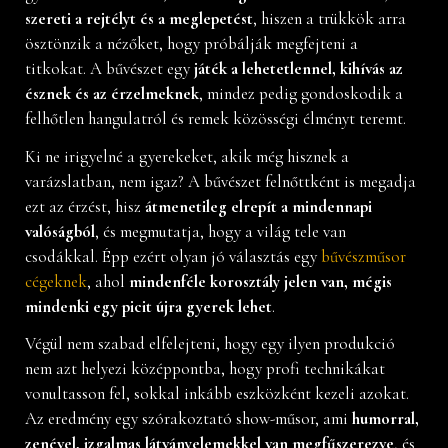
szereti a rejtélyt és a meglepetést
, hiszen a trükkök arra
ösztönzik a nézőket, hogy próbálják megfejteni a
titkokat. A bűvészet egy
játék a lehetetlennel, kihívás az
észnek és az érzelmeknek
, mindez pedig gondoskodik a
felhőtlen hangulatról és remek közösségi élményt teremt.
Ki ne irigyelné a gyerekeket, akik még hisznek a
varázslatban, nem igaz? A bűvészet felnőttként is megadja
ezt az érzést, hisz
átmenetileg elrepít a mindennapi
valóságból
, és megmutatja, hogy a világ tele van
csodákkal. Épp ezért olyan jó választás egy
bűvészműsor
cégeknek
, ahol
mindenféle korosztály jelen van, mégis
mindenki egy picit újra gyerek lehet
.
Végül nem szabad elfelejteni, hogy egy ilyen produkció
nem azt helyezi középpontba, hogy profi technikákat
vonultasson fel, sokkal inkább eszközként kezeli azokat.
Az eredmény egy szórakoztató show-műsor, ami
humorral,
zenével, izgalmas látványelemekkel van megfűszerezve
, és