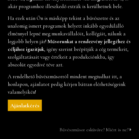
akár programhoz illeszkedő extrák is kerülhetnek bele.
Ha ezek után Ön is másképp tekint a bűvészetre és az
unalomig ismert programok helyett inkább egyedülálló
élménnyel lepné meg munkavállalóit, kollégáit, nálunk a
legjobb helyen jár!
Műsorunkat a rendezvény jellegéhez és
céljához igazítjuk
, igény szerint beépítjük a cég termékeit,
szolgáltatásait vagy értékeit a produkciónkba, így
abszolút egyedivé téve azt.
A rendelhető bűvészműsorról mindent megtudhat itt, a
honlapon, ajánlatot pedig kérjen bátran elérhetőségeink
valamelyikén!
Ajánlatkérés
Bűvészműsor esküvőre? Miért is ne?