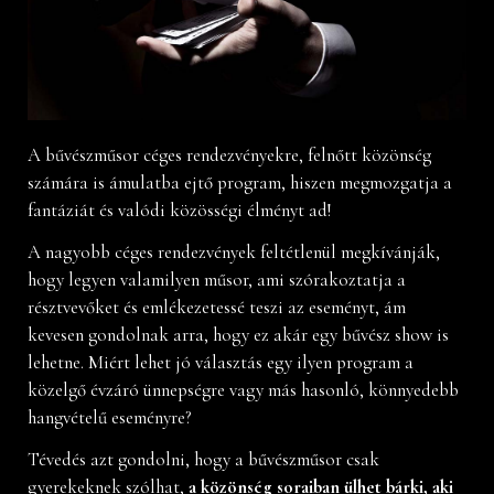
A bűvészműsor céges rendezvényekre, felnőtt közönség
számára is ámulatba ejtő program, hiszen megmozgatja a
fantáziát és valódi közösségi élményt ad!
A nagyobb céges rendezvények feltétlenül megkívánják,
hogy legyen valamilyen műsor, ami szórakoztatja a
résztvevőket és emlékezetessé teszi az eseményt, ám
kevesen gondolnak arra, hogy ez akár egy bűvész show is
lehetne. Miért lehet jó választás egy ilyen program a
közelgő évzáró ünnepségre vagy más hasonló, könnyedebb
hangvételű eseményre?
Tévedés azt gondolni, hogy a bűvészműsor csak
gyerekeknek szólhat,
a közönség soraiban ülhet bárki, aki